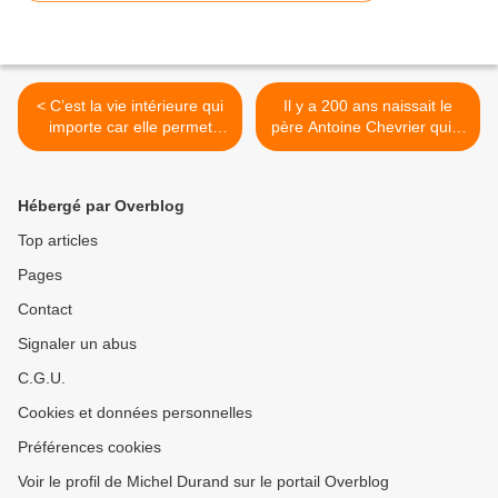
< C’est la vie intérieure qui
Il y a 200 ans naissait le
importe car elle permet
père Antoine Chevrier qui a
d’entrer en dialogue avec la
rendu proche le Christ
profondeur qui nous habite
auprès des gens éloignés
comme en témoigne les
de l’Église dont des familles
Hébergé par Overblog
écrivains
pauvres >
Top articles
Pages
Contact
Signaler un abus
C.G.U.
Cookies et données personnelles
Préférences cookies
Voir le profil de Michel Durand sur le portail Overblog