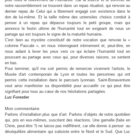
notre rassemblement se trouvent dans un repas ritualisé, qui renvoie au
dernier repas de Celui qui a librement engagé son existence dans le
don de lui-même. Et la taille même des ustensiles choisis conduit à
penser à un repas qui dépasse toujours le petit groupe, mais qui
annonce le festin ultime de l'humanité tout en exigeant de nous un
partage qui est toujours le signe de la maturité humaine.
C'est bien au mystère constitutif de notre vocation que renvoie la «
colonne Pascale », en nous interrogeant intimement et, peut-être, en
nous aidant à lever les yeux vers ce qui éclaire l’humanité tout en
poussant au partage avec ceux qui, pour diverses raisons, se sentent
en bas.
Pour terminer, qu'il me soit permis de remercier vivement l'artiste, le
Musée d'art contemporain de Lyon et toutes les personnes qui ont
permis cette installation dans le parcours lyonnais. Saint-Bonaventure
veut ainsi manifester sa disponibilité pour accueillir ce qui peut être
signifiant pour tous au cœur de nos hésitations partagées.
Luc Forestie
r
Mon commentaire
Parlons d’installation plus que d’art. Parlons d’objets de notre quotidien
qui, pris en eux-mêmes, suscitent des réactions. Une gamelle (faite en
Chine, peut-être ?) ne laisse pas indifférent, car elle donne à penser au
déséquilibre alimentaire qui subsiste entre le Nord et le Sud. Que Luc