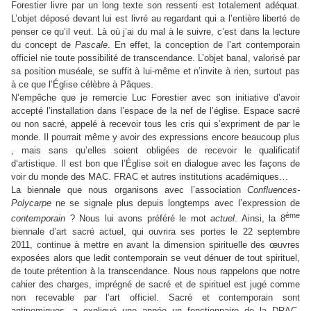
Forestier livre par un long texte son ressenti est totalement adéquat.
L’objet déposé devant lui est livré au regardant qui a l’entière liberté de
penser ce qu’il veut. Là où j’ai du mal à le suivre, c’est dans la lecture
du concept de
Pascale
. En effet, la conception de l’art contemporain
officiel nie toute possibilité de transcendance. L’objet banal, valorisé par
sa position muséale, se suffit à lui-même et n’invite à rien, surtout pas
à ce que l’Église célèbre à Pâques.
N’empêche que je remercie Luc Forestier avec son initiative d’avoir
accepté l’installation dans l’espace de la nef de l’église. Espace sacré
ou non sacré, appelé à recevoir tous les cris qui s’expriment de par le
monde. Il pourrait même y avoir des expressions encore beaucoup plus
, mais sans qu’elles soient obligées de recevoir le qualificatif
d‘artistique. Il est bon que l’Église soit en dialogue avec les façons de
voir du monde des MAC. FRAC et autres institutions académiques…
La biennale que nous organisons avec l’association
Confluences-
Polycarpe
ne se signale plus depuis longtemps avec l’expression de
ème
contemporain
? Nous lui avons préféré le mot
actuel
. Ainsi, la 8
biennale d’art sacré actuel, qui ouvrira ses portes le 22 septembre
2011, continue à mettre en avant la dimension spirituelle des œuvres
exposées alors que ledit contemporain se veut dénuer de tout spirituel,
de toute prétention à la transcendance. Nous nous rappelons que notre
cahier des charges, imprégné de sacré et de spirituel est jugé comme
non recevable par l’art officiel. Sacré et contemporain sont
antinomiques, a expliqué une année un fonctionnaire de la DRAC.