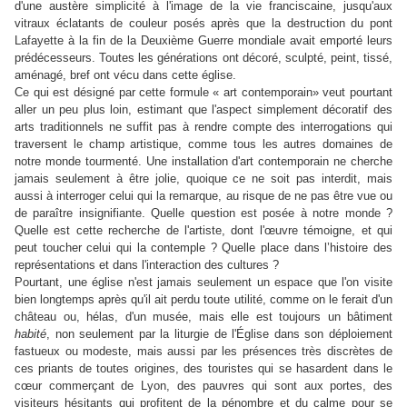
d'une austère simplicité à l'image de la vie franciscaine, jusqu'aux
vitraux éclatants de couleur posés après que la destruction du pont
Lafayette à la fin de la Deuxième Guerre mondiale avait emporté leurs
prédécesseurs. Toutes les générations ont décoré, sculpté, peint, tissé,
aménagé, bref ont vécu dans cette église.
Ce qui est désigné par cette formule « art contemporain» veut pourtant
aller un peu plus loin, estimant que l'aspect simplement décoratif des
arts traditionnels ne suffit pas à rendre compte des interrogations qui
traversent le champ artistique, comme tous les autres domaines de
notre monde tourmenté. Une installation d'art contemporain ne cherche
jamais seulement à être jolie, quoique ce ne soit pas interdit, mais
aussi à interroger celui qui la remarque, au risque de ne pas être vue ou
de paraître insignifiante. Quelle question est posée à notre monde ?
Quelle est cette recherche de l'artiste, dont l'œuvre témoigne, et qui
peut toucher celui qui la contemple ? Quelle place dans l’histoire des
représentations et dans l'interaction des cultures ?
Pourtant, une église n'est jamais seulement un espace que l'on visite
bien longtemps après qu'il ait perdu toute utilité, comme on le ferait d'un
château ou, hélas, d'un musée, mais elle est toujours un bâtiment
habité
, non seulement par la liturgie de l'Église dans son déploiement
fastueux ou modeste, mais aussi par les présences très discrètes de
ces priants de toutes origines, des touristes qui se hasardent dans le
cœur commerçant de Lyon, des pauvres qui sont aux portes, des
visiteurs hésitants qui profitent de la pénombre et du calme pour se