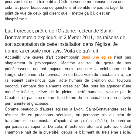
pour voir tout ce le texte dit
»
. Cette personne me précise aussi que
cela fait poser beaucoup de questions et semble ne pas partager le
point de vue de ceux qui disent que « mettre ça ici, c’est un
blasphème ».
Luc Forestier, prêtre de l'Oratoire, recteur de Saint-
Bonaventure a expliqué, le 2 février 2011, les raisons de
son acceptation de cette installation dans l’église. Je
donnerai ensuite mon avis. Voilà ce qu’il dit :
Accueillir une œuvre d'art contemporain
dans une église
n'est pas
simplement la prolongation, légitime en soi, du geste de nos
prédécesseurs qui ont toujours voulu associer la célébration de la
liturgie chrétienne à la convocation du beau voire du spectaculaire, car
ils étaient convaincus que l'acte humain de création qui, toujours
second, s'empare des éléments créés par Dieu pour les agencer d'une
manière inédite, relève de la pleine liberté humaine, voulue par le
Créateur, et participe même d'une forme de collaboration à son activité
permanente et gracieuse.
Comme beaucoup d'autres églises à Lyon, Saint-Bonaventure est le
résultat de ce processus séculaire, où personne n'a eu peur de
transformer ce qui existait, d'ajouter à ce qui était déjà là, de retirer ce
qui paraissait superflu. De cela, il reste cet étonnant patchwork dont
l’harmonie naît de la diversité, depuis le bâtiment du treizième siècle,