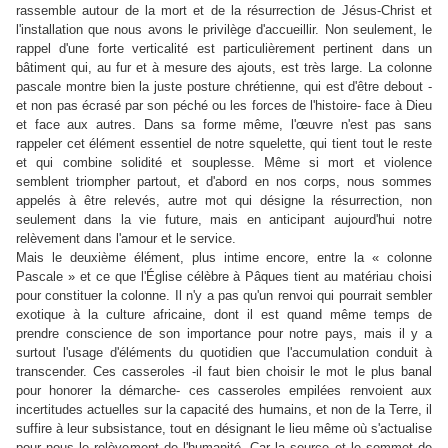
rassemble autour de la mort et de la résurrection de Jésus-Christ et
l'installation que nous avons le privilège d'accueillir. Non seulement, le
rappel d'une forte verticalité est particulièrement pertinent dans un
bâtiment qui, au fur et à mesure des ajouts, est très large. La colonne
pascale montre bien la juste posture chrétienne, qui est d'être debout -
et non pas écrasé par son péché ou les forces de l'histoire- face à Dieu
et face aux autres. Dans sa forme même, l'œuvre n'est pas sans
rappeler cet élément essentiel de notre squelette, qui tient tout le reste
et qui combine solidité et souplesse. Même si mort et violence
semblent triompher partout, et d'abord en nos corps, nous sommes
appelés à être relevés, autre mot qui désigne la résurrection, non
seulement dans la vie future, mais en anticipant aujourd'hui notre
relèvement dans l'amour et le service.
Mais le deuxième élément, plus intime encore, entre la « colonne
Pascale » et ce que l'Église célèbre à Pâques tient au matériau choisi
pour constituer la colonne. Il n'y a pas qu'un renvoi qui pourrait sembler
exotique à la culture africaine, dont il est quand même temps de
prendre conscience de son importance pour notre pays, mais il y a
surtout l'usage d'éléments du quotidien que l'accumulation conduit à
transcender. Ces casseroles -il faut bien choisir le mot le plus banal
pour honorer la démarche- ces casseroles empilées renvoient aux
incertitudes actuelles sur la capacité des humains, et non de la Terre, il
suffire à leur subsistance, tout en désignant le lieu même où s'actualise
pour nous le relèvement de l'humanité. Car la source et le sommet de