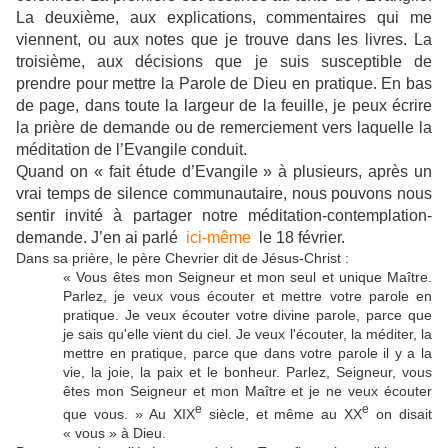
La deuxième, aux explications, commentaires qui me
viennent, ou aux notes que je trouve dans les livres. La
troisième, aux décisions que je suis susceptible de
prendre pour mettre la Parole de Dieu en pratique. En bas
de page, dans toute la largeur de la feuille, je peux écrire
la prière de demande ou de remerciement vers laquelle la
méditation de l’Evangile conduit.
Quand on « fait étude d’Evangile » à plusieurs, après un
vrai temps de silence communautaire, nous pouvons nous
sentir invité à partager notre méditation-contemplation-
demande. J’en ai parlé
ici-même
le 18 février.
Dans sa prière, le père
Chevri
er dit de J
ésus-Christ :
« Vous êtes mon Seigneur et mon seul et unique Maître.
Parlez, je veux vous écouter et mettre votre parole en
pratique. Je veux écouter votre divine parole, parce que
je sais qu'elle vient du ciel. Je veux l'écouter, la méditer, la
mettre en pratique, parce que dans votre parole il y a la
vie, la joie, la paix et le bonheur. Parlez, Seigneur, vous
êtes mon Seigneur et mon Maître et je ne veux écouter
e
e
que vous. » Au XIX
siècle, et même au XX
on disait
« vous » à Dieu.