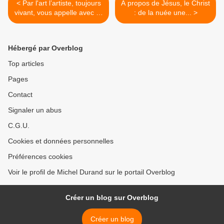
< Par l'art l’artiste, toujours
A propos de Jésus, le Christ
vivant, vous appelle avec lui
: de la nuée une... >
à la communion jusqu’au-
delà de la mort. Pour votre
joie. Et pour la sienne
Hébergé par Overblog
Top articles
Pages
Contact
Signaler un abus
C.G.U.
Cookies et données personnelles
Préférences cookies
Voir le profil de Michel Durand sur le portail Overblog
Créer un blog sur Overblog
Créer un blog