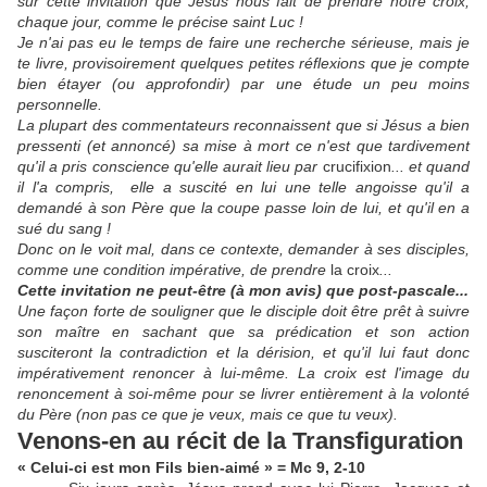
sur cette invitation que Jésus nous fait de prendre notre croix,
chaque jour, comme le précise saint Luc !
Je n'ai pas eu le temps de faire une recherche sérieuse, mais je
te livre, provisoirement quelques petites réflexions que je compte
bien étayer (ou approfondir) par une étude un peu moins
personnelle.
La plupart des commentateurs reconnaissent que si Jésus a bien
pressenti (et annoncé) sa mise à mort ce n'est que tardivement
qu'il a pris conscience qu'elle aurait lieu par
crucifixion
... et quand
il l'a compris, elle a suscité en lui une telle angoisse qu'il a
demandé à son Père que la coupe passe loin de lui, et qu'il en a
sué du sang !
Donc on le voit mal, dans ce contexte, demander à ses disciples,
comme une condition impérative, de prendre
la croix
...
Cette invitation ne peut-être (à mon avis) que post-pascale...
Une façon forte de souligner que le disciple doit être prêt à suivre
son maître en sachant que sa prédication et son action
susciteront la contradiction et la dérision, et qu'il lui faut donc
impérativement renoncer à lui-même. La croix est l'image du
renoncement à soi-même pour se livrer entièrement à la volonté
du Père (non pas ce que je veux, mais ce que tu veux).
Venons-en au récit de la Transfiguration
« Celui-ci est mon Fils bien-aimé » = Mc 9, 2-10