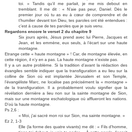
toi. » Tandis qu’il me parlait, je me mis debout en
tremblant. Il me dit : « N’aie pas peur, Daniel. Dès le
premier jour où tu as eu à cœur de comprendre et de
t’humilier devant ton Dieu, tes paroles ont été entendues :
c’est à cause de tes paroles que je suis venu.
Regardons encore le verset 2 du chapitre 9
Six jours après, Jésus prend avec lui Pierre, Jacques et
Jean, et les emmène, eux seuls, à l’écart sur une haute
montagne.
Etrange cette « haute montagne » ! Car, de montagne élevée, en
cette région, il n’y en a pas. La haute montagne n’existe pas.
Il y a un autre problème. Si la tradition d’avant la rédaction des
évangiles semble indiquer que la transfiguration a eu lieu sur la
colline de Sion où est implantée Jérusalem et son Temple,
l’évangéliste Marc, ne localise pas précisément la « montagne »
de la transfiguration. Il a probablement voulu signifier que la
révélation dernière a lieu non sur la sainte montagne de Sion,
mais sur une montagne eschatologique où afflueront les nations.
D’où la haute montagne.
Ps 2,6 :
« Moi, j'ai sacré mon roi sur Sion, ma sainte montagne. »
Ez 2, 1-3
Elle (la forme des quatre vivants) me dit : « Fils d’homme,