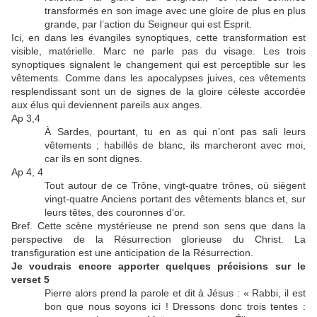
transformés en son image avec une gloire de plus en plus
grande, par l’action du Seigneur qui est Esprit.
Ici, en dans les évangiles synoptiques, cette transformation est
visible, matérielle. Marc ne parle pas du visage. Les trois
synoptiques signalent le changement qui est perceptible sur les
vêtements. Comme dans les apocalypses juives, ces vêtements
resplendissant sont un de signes de la gloire céleste accordée
aux élus qui deviennent pareils aux anges.
Ap 3,4
À Sardes, pourtant, tu en as qui n’ont pas sali leurs
vêtements ; habillés de blanc, ils marcheront avec moi,
car ils en sont dignes.
Ap 4, 4
Tout autour de ce Trône, vingt-quatre trônes, où siègent
vingt-quatre Anciens portant des vêtements blancs et, sur
leurs têtes, des couronnes d’or.
Bref. Cette scène mystérieuse ne prend son sens que dans la
perspective de la Résurrection glorieuse du Christ. La
transfiguration est une anticipation de la Résurrection.
Je voudrais encore apporter quelques précisions sur le
verset 5
Pierre alors prend la parole et dit à Jésus : « Rabbi, il est
bon que nous soyons ici ! Dressons donc trois tentes :