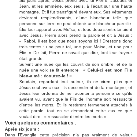
Six jours après, Jésus prend avec lui Pierre, Jacques et
Jean, et les emmène, eux seuls, à l’écart sur une haute
montagne. Et il fut transfiguré devant eux. Ses vêtements
devinrent resplendissants, d’une blancheur telle que
personne sur terre ne peut obtenir une blancheur pareille.
Élie leur apparut avec Moïse, et tous deux s’entretenaient
avec Jésus. Pierre alors prend la parole et dit à Jésus :
« Rabbi, il est bon que nous soyons ici ! Dressons donc
trois tentes : une pour toi, une pour Moïse, et une pour
Élie. » De fait, Pierre ne savait que dire, tant leur frayeur
était grande.
Survint une nuée qui les couvrit de son ombre, et de la
nuée une voix se fit entendre :
« Celui-ci est mon Fils
bien-aimé : écoutez-le ! »
Soudain, regardant tout autour, ils ne virent plus que
Jésus seul avec eux. Ils descendirent de la montagne, et
Jésus leur ordonna de ne raconter à personne ce qu’ils
avaient vu, avant que le Fils de l’homme soit ressuscité
d’entre les morts. Et ils restèrent fermement attachés à
cette parole, tout en se demandant entre eux ce que
voulait dire : « ressusciter d’entre les morts ».
Voici quelques commentaires :
Après six jours :
Dans l’Evangile cette précision n’a pas vraiment de valeur