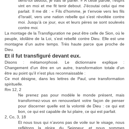
tiens-toi debout, je vais te parler. » À cette parole, l’esprit
vint en moi et me fit tenir debout. J’écoutai celui qui me
parlait. Il me dit : « Fils d’homme, je t’envoie vers les fils
d’Israël, vers une nation rebelle qui s’est révoltée contre
moi. Jusqu’à ce jour, eux et leurs pères se sont soulevés
contre moi.
La montage de la Transfiguration ne peut être celle de Sion, où le
peuple, idolâtre de la Loi, s’est rebellé contre Dieu. Elle est une
montagne d’un autre temps. Très haute parce que proche de
Dieu.
Et il fut transfiguré devant eux.
Disons : métamorphosé. Le dictionnaire explique :
Changement d'un être en un autre, transformation totale d'un
être au point qu'il n'est plus reconnaissable :
Ce mot désigne, dans les lettres de Paul, une transformation
spirituelle.
Rm 12, 2
Ne prenez pas pour modèle le monde présent, mais
transformez-vous en renouvelant votre façon de penser
pour discerner quelle est la volonté de Dieu : ce qui est
bon, ce qui est capable de lui plaire, ce qui est parfait.
2, Co, 3, 18
Et nous tous qui n’avons pas de voile sur le visage, nous
reflétons la gloire du Seigneur, et nous sommes