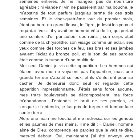
semaines entières. Je ne mangeai pas de nourriture
agréable ; ni viande ni vin ne passèrent par ma bouche, je
m’abstins de tout parfum jusqu’au terme de ces trois
semaines. Et le vingt-quatrième jour du premier mois,
étant au bord du grand fleuve, le Tigre, je levai les yeux et
regardai. Voici : il y avait un homme vêtu de lin, qui portait
une ceinture d’or pur autour des reins ; son corps était
comme de la chrysolithe, son visage comme un éclair, ses
yeux comme des torches de feu, ses bras et ses jambes
avaient l’éclat du bronze poli, et le son de ses paroles
était comme la rumeur d’une multitude.
Moi seul, Daniel, je vis cette apparition. Les hommes qui
étaient avec moi ne voyaient pas l’apparition, mais une
grande terreur s’abattit sur eux, et ils s’enfuirent pour se
cacher. Je demeurai donc seul et regardai cette
apparition impressionnante. J’étais sans force aucune,
mes traits bouleversés se décomposèrent, ma force
m’abandonna. J’entendis le bruit de ses paroles, et
lorsque je l’entendis, je fus pris de torpeur et tombai face
contre terre.
Alors une main me toucha et me redressa sur les genoux
et les paumes de mes mains. Il me dit : « Daniel, homme
aimé de Dieu, comprends les paroles que je vais te dire,
mets-toi debout. Oui, maintenant j’ai été envoyé vers