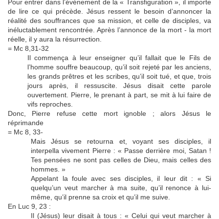
Pour entrer dans l’événement de la « Transfiguration », il importe
de lire ce qui précède. Jésus ressent le besoin d’annoncer la
réalité des souffrances que sa mission, et celle de disciples, va
inéluctablement rencontrée. Après l’annonce de la mort - la mort
réelle, il y aura la résurrection.
= Mc 8,31-32
Il commença à leur enseigner qu’il fallait que le Fils de
l’homme souffre beaucoup, qu’il soit rejeté par les anciens,
les grands prêtres et les scribes, qu’il soit tué, et que, trois
jours après, il ressuscite. Jésus disait cette parole
ouvertement. Pierre, le prenant à part, se mit à lui faire de
vifs reproches.
Donc, Pierre refuse cette mort ignoble ; alors Jésus le
réprimande
= Mc 8, 33-
Mais Jésus se retourna et, voyant ses disciples, il
interpella vivement Pierre : « Passe derrière moi, Satan !
Tes pensées ne sont pas celles de Dieu, mais celles des
hommes. »
Appelant la foule avec ses disciples, il leur dit : « Si
quelqu’un veut marcher à ma suite, qu’il renonce à lui-
même, qu’il prenne sa croix et qu’il me suive.
En Luc 9, 23 :
Il (Jésus) leur disait à tous : « Celui qui veut marcher à