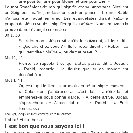
une pour toi, une pour Moïse, et une pour Élie. »
Le mot
Rabbi
vient de rab qui signifie
grand, i
mportant. Ainsi est
un Seigneur, maître, professeur, docteur, prince… Le mot Rabbi
n’a pas été traduit en grec. Les évangélistes disant
Rabbi
à
propos de Jésus veulent signifier qu’il et
Maître.
Nous en avons la
preuve dans l’évangile selon Jean :
Jn 1, 38
Se retournant, Jésus vit qu’ils le suivaient, et leur dit :
« Que cherchez-vous ? » Ils lui répondirent : « Rabbi – ce
qui veut dire : Maître –, où demeures-tu ? »
Mc 11, 21
Pierre, se rappelant ce qui s’était passé, dit à Jésus :
« Rabbi, regarde : le figuier que tu as maudit est
desséché. »
Mc14, 44
Or, celui qui le livrait leur avait donné un signe convenu :
« Celui que j’embrasserai, c’est lui : arrêtez-le, et
emmenez-le sous bonne garde. » À peine arrivé, Judas,
s’approchant de Jésus, lui dit : « Rabbi ! » Et il
l’embrassa.
Ῥαββί, ῥαββί: καὶ κατεφίλησεν αὐτόν.
Rabbi ! Et il le baisa.
Il est bon que nous soyons ici !
La formule est équivoque : est-ce bon pour Pierre, dans sa joie