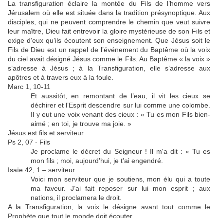
La transfiguration éclaire la montée du Fils de l’homme vers
Jérusalem où elle est située dans la tradition présynoptique. Aux
disciples, qui ne peuvent comprendre le chemin que veut suivre
leur maître, Dieu fait entrevoir la gloire mystérieuse de son Fils et
exige d’eux qu’ils écoutent son enseignement. Que Jésus soit le
Fils de Dieu est un rappel de l’événement du Baptême où la voix
du ciel avait désigné Jésus comme le Fils. Au Baptême « la voix »
s’adresse à Jésus ; à la Transfiguration, elle s’adresse aux
apôtres et à travers eux à la foule.
Marc 1, 10-11
Et aussitôt, en remontant de l’eau, il vit les cieux se
déchirer et l’Esprit descendre sur lui comme une colombe.
Il y eut une voix venant des cieux : « Tu es mon Fils bien-
aimé ; en toi, je trouve ma joie. »
Jésus est fils et serviteur
Ps 2, 07 - Fils
Je proclame le décret du Seigneur ! Il m'a dit : « Tu es
mon fils ; moi, aujourd'hui, je t'ai engendré.
Isaïe 42, 1 – serviteur
Voici mon serviteur que je soutiens, mon élu qui a toute
ma faveur. J’ai fait reposer sur lui mon esprit ; aux
nations, il proclamera le droit.
A la Transfiguration, la voix le désigne avant tout comme le
Prophète que tout le monde doit écouter.