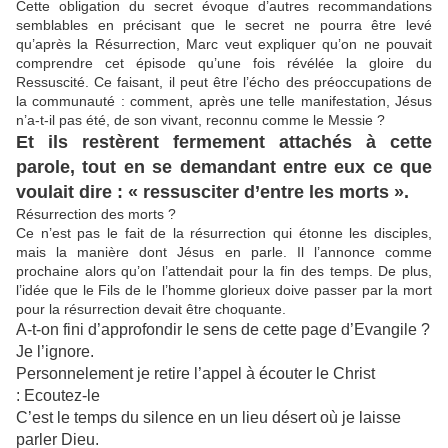
Cette obligation du secret évoque d’autres recommandations
semblables en précisant que le secret ne pourra être levé
qu’après la Résurrection, Marc veut expliquer qu’on ne pouvait
comprendre cet épisode qu’une fois révélée la gloire du
Ressuscité. Ce faisant, il peut être l’écho des préoccupations de
la communauté : comment, après une telle manifestation, Jésus
n’a-t-il pas été, de son vivant, reconnu comme le Messie ?
Et ils restèrent fermement attachés à cette
parole, tout en se demandant entre eux ce que
voulait dire : « ressusciter d’entre les morts ».
Résurrection des morts ?
Ce n’est pas le fait de la résurrection qui étonne les disciples,
mais la manière dont Jésus en parle. Il l’annonce comme
prochaine alors qu’on l’attendait pour la fin des temps. De plus,
l’idée que le Fils de le l’homme glorieux doive passer par la mort
pour la résurrection devait être choquante.
A-t-on fini d’approfondir le sens de cette page d’Evangile ?
Je l’ignore.
Personnelement je retire l’appel à écouter le Christ
:
Ecoutez-le
C
’est le temps du silence en un lieu désert
où je laisse
parl
er Dieu.