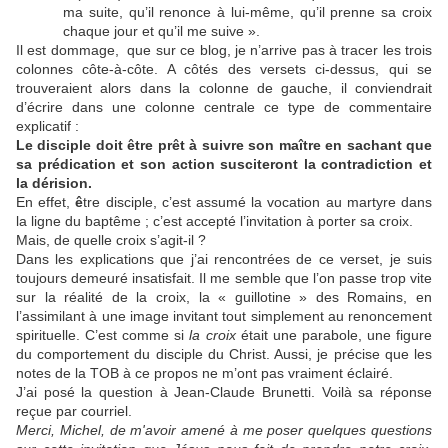
ma suite, qu’il renonce à lui-même, qu’il prenne sa croix
chaque jour et qu’il me suive ».
Il est dommage, que sur ce blog, je n’arrive pas à tracer les trois
colonnes côte-à-côte. A côtés des versets ci-dessus, qui se
trouveraient alors dans la colonne de gauche, il conviendrait
d’écrire dans une colonne centrale ce type de commentaire
explicatif :
Le disciple doit être prêt à suivre son maître en sachant que
sa prédication et son action susciteront la contradiction et
la dérision.
En effet,
ê
tre disciple, c’est assumé la vocation au martyre dans
la ligne du baptême ; c’est accepté l’invitation à porter sa croix.
Mais, de quelle croix s’agit-il ?
Dans les explications que j’ai rencontrées de ce verset, je suis
toujours demeuré insatisfait. Il me semble que l’on passe trop vite
sur la réalité de la croix, la « guillotine » des Romains, en
l’assimilant à une image invitant tout simplement au renoncement
spirituelle. C’est comme si
la croix
était une parabole, une figure
du comportement du disciple du Christ. Aussi, je précise que les
notes de la TOB à ce propos ne m’ont pas vraiment éclairé.
J’ai posé la question à Jean-Claude Brunetti. Voilà sa réponse
reçue par courriel.
Merci, Michel, de m'avoir amené à me poser quelques questions