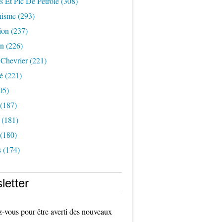
s Et Pic De Pétrole
(308)
nisme
(293)
ion
(237)
on
(226)
 Chevrier
(221)
é
(221)
05)
(187)
(181)
(180)
s
(174)
letter
vous pour être averti des nouveaux