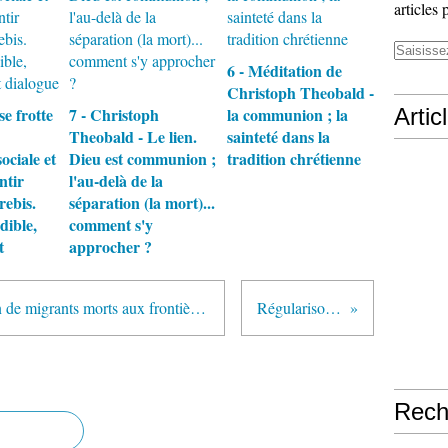
articles 
6 - Méditation de
Christoph Theobald -
se frotte
7 - Christoph
la communion ; la
Artic
Theobald - Le lien.
sainteté dans la
ociale et
Dieu est communion ;
tradition chrétienne
ntir
l'au-delà de la
rebis.
séparation (la mort)...
dible,
comment s'y
t
approcher ?
Cercle de silence à Lyon Combien de migrants morts aux frontières de l’Europe ? Avec raison nous ne manifestons pas sous le coup de l’émotion
Régularisons les sans-papiers...
Rech