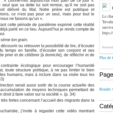
 : « Donne-moi aujourd'hui mon pain de ce jour ».
eul que sa dette lui soit remise, qu'il ne soit pas
soit délivré du Mal. Notre prière est publique et
ons, ce n'est pas pour un seul, mais pour tout le
Le cha
 nous ne faisons qu’un ».
Tuvalu
t cette période de pandémie exprimé cette réalité
survi
 déjà parlé en ce lieu. Aujourd’hui je rends compte de
https:
ui.
sème ton grain.
couvrir ou retrouver la possibilité de lire, d’écouter
Novemb
u temps en famille, d’écouter son conjoint et ses
de prier et de célébrer [à domicile], de réfléchir et de
Plus de 
 contrainte écologique pour encourager l’humanité
t, toute structure politique, à ne pas limiter le bien
Page
des humains, mais à inclure dans sa visée tous les
33)
irection serait aussi sortir de la course actuelle des
Rendre vi
 l’accumulation de moyens techniques permettant de
 droit à faire valoir sur la société ». (p. 34)
 très fortes concernant l’accueil des migrants dans la
Caté
ucharistie, j’invite à regarder cette vidéo montrant