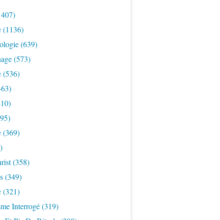
1407)
e
(1136)
ologie
(639)
nage
(573)
e
(536)
463)
10)
95)
e
(369)
)
rist
(358)
s
(349)
e
(321)
sme Interrogé
(319)