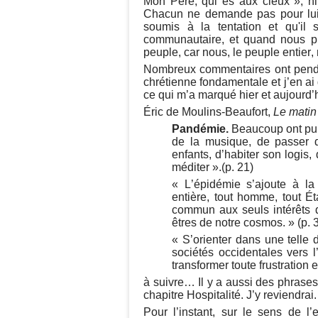
Mon Père, qui es aux cieux », ni
Chacun ne demande pas pour lui s
soumis à la tentation et qu'il 
communautaire, et quand nous pri
peuple, car nous, le peuple entier,
Nombreux commentaires ont pendan
chrétienne fondamentale et j’en ai
ce qui m’a marqué hier et aujourd’h
Éric de Moulins-Beaufort,
Le matin 
Pandémie.
Beaucoup ont pu dé
de la musique, de passer d
enfants, d’habiter son logis, 
méditer ».(p. 21)
« L’épidémie s’ajoute à la
entière, tout homme, tout Éta
commun aux seuls intérêts 
êtres de notre cosmos. » (p. 
« S’orienter dans une telle d
sociétés occidentales vers
transformer toute frustration en
à suivre… Il y a aussi des phrases
chapitre Hospitalité. J’y reviendrai.
Pour l’instant, sur le sens de l’e