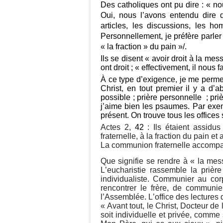
Des catholiques ont pu dire : « no
Oui, nous l’avons entendu dire 
articles, les discussions, les h
Personnellement, je préfère parler
« la fraction » du pain »/.
Ils se disent « avoir droit à la mes
ont droit ; « effectivement, il nous f
À ce type d’exigence, je me permet
Christ, en tout premier il y a d’a
possible ; prière personnelle ; pr
j’aime bien les psaumes. Par exemp
présent. On trouve tous les offices 
Actes 2,
42
: Ils étaient assidu
fraternelle, à la fraction du pain et 
La communion fraternelle accompag
Que signifie se rendre à « la messe
L’eucharistie rassemble la prière
individualiste. Communier au cor
rencontrer le frère, de communier 
l’Assemblée. L’office des lectures 
« Avant tout, le Christ, Docteur de 
soit individuelle et privée, comme 