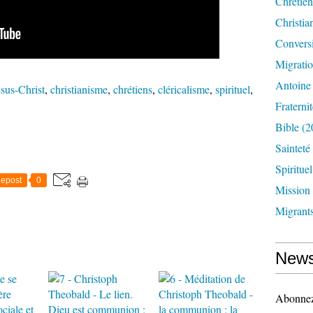
Chrétien
Christia
Convers
Migrati
Antoine
ésus-Christ
,
christianisme
,
chrétiens
,
cléricalisme
,
spirituel
,
Fraternit
Bible
(2
Sainteté
Spirituel
epost
0
Mission
Migrant
News
Abonnez-