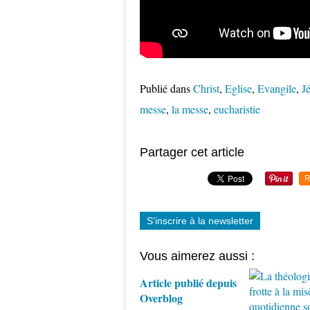
Publié dans
Christ
,
Eglise
,
Evangile
,
J
messe
,
la messe
,
eucharistie
Partager cet article
R
S'inscrire à la newsletter
Vous aimerez aussi :
Article publié depuis
Overblog