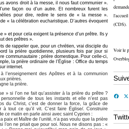
us avons droit à la messe, il nous faut communier ».
demande 
d’une façon ou d’un autre. Et nombreux furent les
omélies pour dire, redire le sens de « la messe ».
l'accueil
 de « la célébration eucharistique. D’autres évoquent
(CDS).
se » et pour cela exigent la présence d’un prêtre. Ils y
aut des prêtres ».
s de rappeler que, pour un chrétien, vrai disciple du
Voir le 
bord la prière quotidienne, plusieurs fois par jour si
ière communautaire ; prière domestique. Pour celle-ci,
Overblo
le, la prière ordinaire de l’Église : Office du temps
sur internet.
s à l’enseignement des Apôtres et à la communion
Suiv
aux prières.
ne la prière.
 » si l’on ne fait qu’assister à la prière du prêtre ?
 personnelle de tous les instants et elle n’est pas
ps du Christ, c’est de donner la force, la grâce de
à tout ce qu’il vit. C’est faire Église/. Construire
de ce matin en parle ainsi avec saint Cyprien :
Twitt
la paix et Maître de l'unité, n'a pas voulu que la prière
si l'on ne priait que pour soi. Nous ne disons pas : «