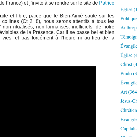
 France) et j’invite à se rendre sur le site de
Patrice
Eglise
(
gile et libre, parce que le Bien-Aimé saute sur les
Politiqu
collines (Ct 2, 8), nous serons attentifs à tous les
non ritualisés, non formalisés, inofficiels, de notre
Anthrop
prévisibles de la Présence. Car il se passe bel et bien
Témoig
 vies, et pas forcément à l’heure ni au lieu de la
Évangil
Église
(
Christ
(4
Prado
(3
Évangil
Art
(364
Jésus-Ch
Chrétien
Evangil
Capitali