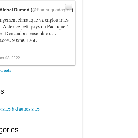
Michel Durand (
@Enmanquedeglise
)
ngement climatique va engloutir les
! Aidez ce petit pays du Pacifique à
vre. Demandons ensemble u…
//t.co/US05mCEs6E
er 08, 2022
tweets
s
sites à d'autres sites
gories