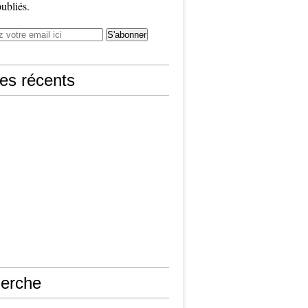
publiés.
les récents
erche