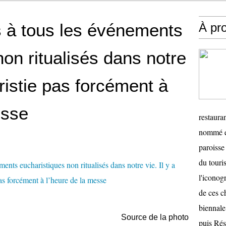
s à tous les événements
À pr
on ritualisés dans notre
aristie pas forcément à
esse
restauran
nommé en
paroisse 
du touris
l'iconog
de ces ch
biennale
Source
de la photo
puis Ré