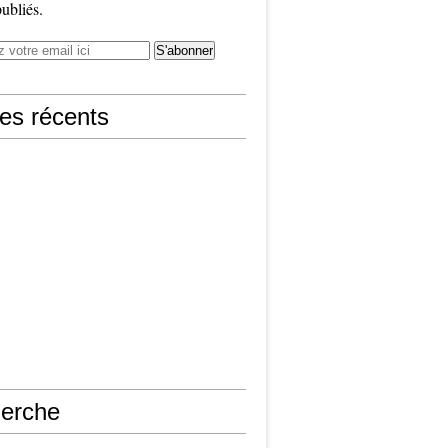
publiés.
les récents
erche