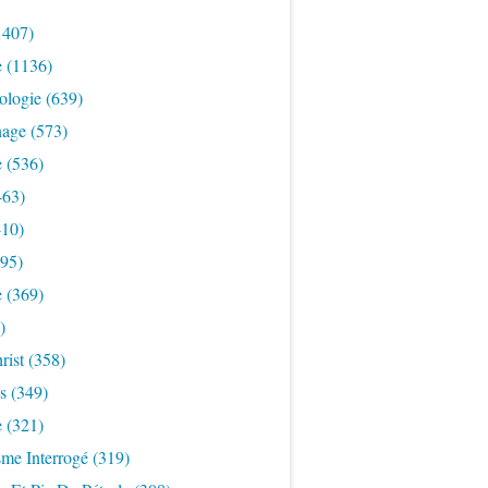
1407)
e
(1136)
ologie
(639)
nage
(573)
e
(536)
463)
10)
95)
e
(369)
)
rist
(358)
s
(349)
e
(321)
sme Interrogé
(319)