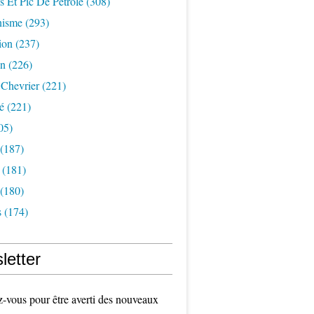
s Et Pic De Pétrole
(308)
nisme
(293)
ion
(237)
on
(226)
 Chevrier
(221)
é
(221)
05)
(187)
(181)
(180)
s
(174)
letter
vous pour être averti des nouveaux