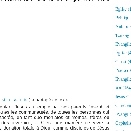
Eglise
(
Politiqu
Anthrop
Témoig
Évangil
Église
(
Christ
(4
Prado
(3
Évangil
Art
(364
Jésus-Ch
nstitut séculier
) a partagé ce texte :
Chrétien
l’enfant Jésus au temple par ses parents Joseph et
toutes les communautés, de toutes les personnes qui
Evangil
acrée, en tant que moniales et moines, frères ou
Capitali
 des « vœux », ... C’est une manière de vivre la
e donation totale à Dieu, comme disciples de Jésus