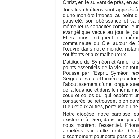
Christ, en le suivant de près, en ad
Tous les chrétiens sont appelés à 
d’une manière intense, au point d’o
pauvreté, son obéissance et sa c
même leurs capacités comme leurs 
évangélique vécue au jour le jour, 
Elles nous indiquent en même
communauté du Ciel autour de 
l’œuvre dans notre monde, notamm
souffrants et aux malheureux.
L’attitude de Syméon et Anne, lors
points essentiels de la vie de tou
Poussé par l’Esprit, Syméon reço
Seigneur, salut et lumière pour to
l’aboutissement d’une longue atte
de la louange et dans le même mouv
ceux et celles qui qui espèrent 
consacrée se retrouvent bien dan
Dieu et aux autres, porteuse d’un
Notre diocèse, notre paroisse, es
existence à Dieu, dans une plural
nous montrent l’essentiel. Prio
appelées sur cette route. Cert
discernement pour cette possible 