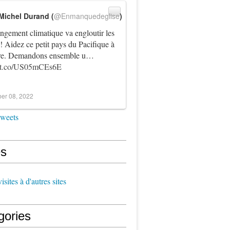
Michel Durand (
@Enmanquedeglise
)
ngement climatique va engloutir les
! Aidez ce petit pays du Pacifique à
vre. Demandons ensemble u…
//t.co/US05mCEs6E
er 08, 2022
tweets
s
sites à d'autres sites
gories