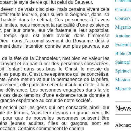
Chrétien
optant le style de vie qui fut celui du Sauveur.
Christia
devenir de vrais disciples, mais certains vivent cela
ffrir toute leur vie, pour suivre le Seigneur, dans sa
Convers
hasteté dans le célibat. Ces personnes, à travers
limites, nous montrent la radicalité d’une existence
Migrati
par leur prière, leur vie fraternelle, leur apostolat.
Antoine
 temps quel est notre avenir, dans l’immense
Dieu, dans l’accomplissement du Royaume déjà à
Fraternit
ent dans l’attention donnée aux plus pauvres, aux
Bible
(2
 de la fête de la Chandeleur, met bien en valeur les
Sainteté
t croyant et en particulier des personnes consacrées.
it l’enfant dans ses bras, le Christ, le messie du
Spirituel
us les peuples. C’est une espérance qui se concrétise,
Mission
nte. Anne met en valeur la permanence de la prière,
ement, elle parle de cet enfant autour d’elle, à tous
Migrant
une délivrance. Les personnes engagées dans la vie
s ces deux témoins d’une existence toute donnée à
e grande espérance au cœur de notre société.
News
t enrichi par les gens qui ont consacrés ainsi leur
ité de formes. Nous leur devons un grand merci. Ils
ns pour que de nouvelles personnes puissent être
ains jeunes adultes, filles ou garçons, sont en
Abonnez-
vocation. Certains commencent le chemin