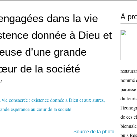
engagées dans la vie
À pr
stence donnée à Dieu et
teuse d’une grande
œur de la société
restauran
nommé en
d
paroisse 
du touris
l'iconog
de ces ch
biennale
Source de la photo
puis Ré