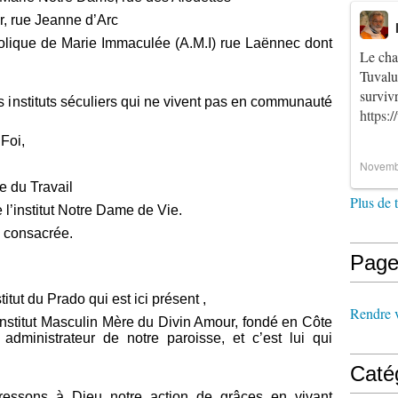
r, rue Jeanne d’Arc
tolique de Marie Immaculée (A.M.I) rue Laënnec dont
Le cha
Tuvalu
survi
 instituts séculiers qui ne vivent pas en communauté
https:
 Foi,
Novemb
e du Travail
Plus de 
l’institut Notre Dame de Vie.
e consacrée.
Page
itut du Prado qui est ici présent ,
Rendre vi
Institut Masculin Mère du Divin Amour, fondé en Côte
t administrateur de notre paroisse, et c’est lui qui
Caté
dressons à Dieu notre action de grâces en vivant