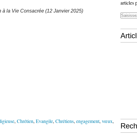
articles 
 à la Vie Consacrée (12 Janvier 2025)
Artic
ligieuse
,
Chrétien
,
Evangile
,
Chrétiens
,
engagement
,
vœux
,
Rech