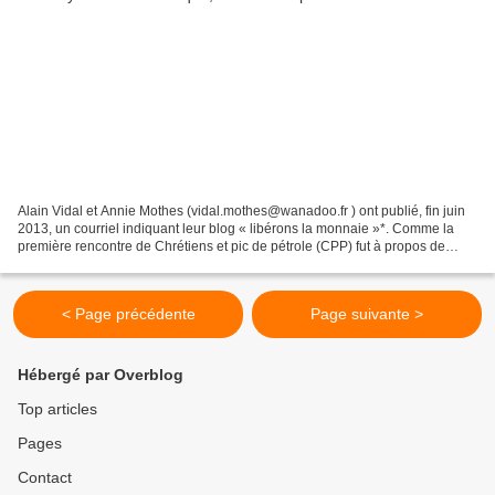
Alain Vidal et Annie Mothes (vidal.mothes@wanadoo.fr ) ont publié, fin juin
2013, un courriel indiquant leur blog « libérons la monnaie »*. Comme la
première rencontre de Chrétiens et pic de pétrole (CPP) fut à propos de
l’argent, il me semble judicieux...
< Page précédente
Page suivante >
Hébergé par Overblog
Top articles
Pages
Contact