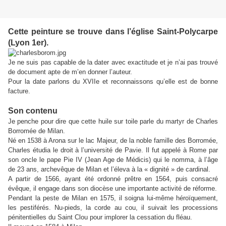
Cette peinture se trouve dans l’église Saint-Polycarpe
(Lyon 1er).
Je ne suis pas capable de la dater avec exactitude et je n’ai pas trouvé
de document apte de m’en donner l’auteur.
Pour la date parlons du XVIIe et reconnaissons qu’elle est de bonne
facture.
Son contenu
Je penche pour dire que cette huile sur toile parle du martyr de Charles
Borromée de Milan.
Né en 1538 à Arona sur le lac Majeur, de la noble famille des Borromée,
Charles étudia le droit à l’université de Pavie. Il fut appelé à Rome par
son oncle le pape Pie IV (Jean Age de Médicis) qui le nomma, à l’âge
de 23 ans, archevêque de Milan et l’éleva à la « dignité » de cardinal.
A partir de 1566, ayant été ordonné prêtre en 1564, puis consacré
évêque, il engage dans son diocèse une importante activité de réforme.
Pendant la peste de Milan en 1575, il soigna lui-même héroïquement,
les pestiférés. Nu-pieds, la corde au cou, il suivait les processions
pénitentielles du Saint Clou pour implorer la cessation du fléau.