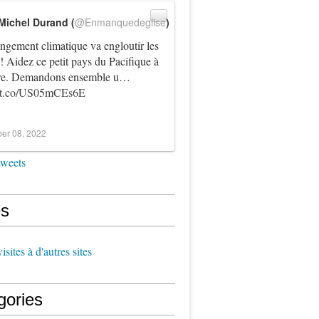
Michel Durand (
@Enmanquedeglise
)
ngement climatique va engloutir les
! Aidez ce petit pays du Pacifique à
vre. Demandons ensemble u…
//t.co/US05mCEs6E
er 08, 2022
tweets
s
sites à d'autres sites
gories