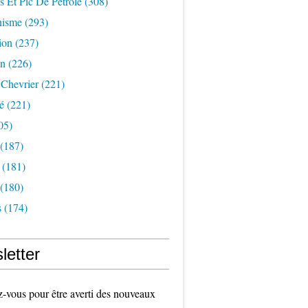
s Et Pic De Pétrole
(308)
nisme
(293)
ion
(237)
on
(226)
 Chevrier
(221)
é
(221)
05)
(187)
(181)
(180)
s
(174)
letter
vous pour être averti des nouveaux