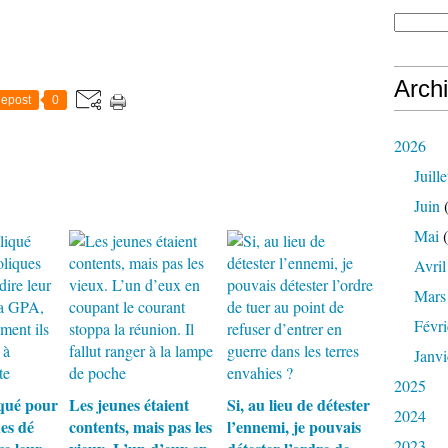
Arch
epost
0
2026
Juille
Juin
(
Mai
(
Avril
Mars
Févri
Janvi
2025
qué pour
Les jeunes étaient
Si, au lieu de détester
2024
es dé
contents, mais pas les
l’ennemi, je pouvais
2023