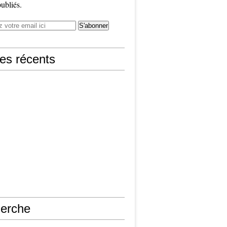
publiés.
les récents
erche