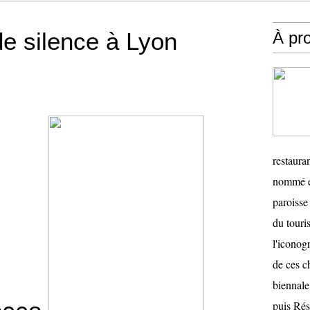
de silence à Lyon
À pr
restauran
nommé en
paroisse 
du touris
l'iconog
de ces ch
biennale
puis Ré