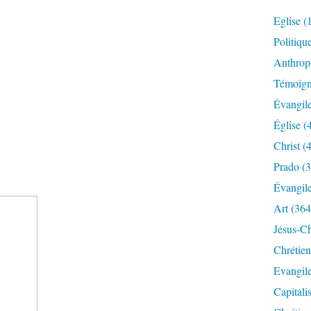
Eglise
(
Politiqu
Anthrop
Témoig
Évangil
Église
(
Christ
(4
Prado
(3
Évangil
Art
(364
Jésus-Ch
Chrétien
Evangil
Capitali