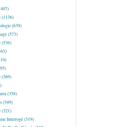
1407)
e
(1136)
ologie
(639)
nage
(573)
e
(536)
463)
10)
95)
e
(369)
)
rist
(358)
s
(349)
e
(321)
sme Interrogé
(319)