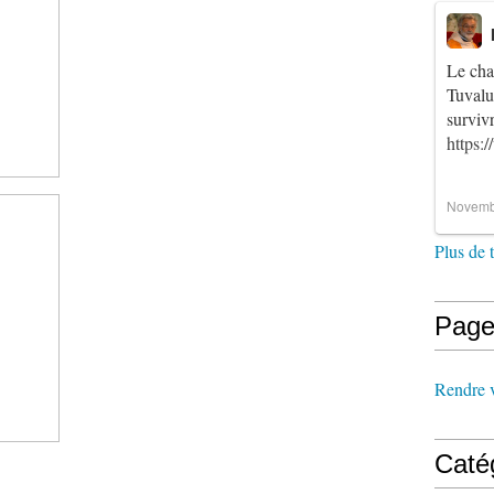
Le cha
Tuvalu
survi
https:
Novemb
Plus de 
Page
Rendre vi
Caté