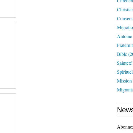
Chrétien
Christia
Convers
Migrati
Antoine
Fraternit
Bible
(2
Sainteté
Spirituel
Mission
Migrant
News
Abonnez-