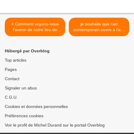
< Comment voyons-nous
je souhaite que l’art
l'avenir de notre lieu de
contemporain ouvre à l'au-
mission compte tenu
delà de la matière ;
notamment de la
spirituel, de l'ordre de
raréfaction des prêtres ?
l'âme, de la vie intelligente,
Hébergé par Overblog
de l’esprit >
Top articles
Pages
Contact
Signaler un abus
C.G.U.
Cookies et données personnelles
Préférences cookies
Voir le profil de Michel Durand sur le portail Overblog