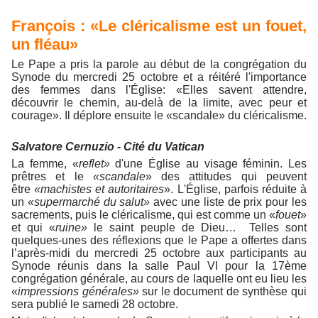
François : «Le cléricalisme est un fouet,
un fléau»
Le Pape a pris la parole au début de la congrégation du
Synode du mercredi 25 octobre et a réitéré l'importance
des femmes dans l'Église: «Elles savent attendre,
découvrir le chemin, au-delà de la limite, avec peur et
courage». Il déplore ensuite le «scandale» du cléricalisme.
Salvatore Cernuzio - Cité du Vatican
La femme, «
reflet»
d'une Église au visage féminin. Les
prêtres et le
«scandale
» des attitudes qui peuvent
être
«machistes et autoritaires
». L'Église, parfois réduite à
un «
supermarché du salut»
avec une liste de prix pour les
sacrements, puis le cléricalisme, qui est comme un «
fouet
»
et qui «
ruine»
le saint peuple de Dieu… Telles sont
quelques-unes des réflexions que le Pape a offertes dans
l’après-midi du mercredi 25 octobre aux participants au
Synode réunis dans la salle Paul VI pour la 17ème
congrégation générale, au cours de laquelle ont eu lieu les
«
impressions générales»
sur le document de synthèse qui
sera publié le samedi 28 octobre.