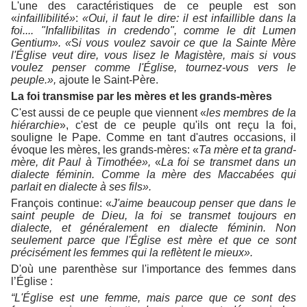
L'une des caractéristiques de ce peuple est son
«
infaillibilité»
:
«Oui, il faut le dire: il est infaillible dans la
foi.... "Infallibilitas in credendo", comme le dit Lumen
Gentium». «
S
i vous voulez savoir ce que la Sainte Mère
l'Église veut dire, vous lisez le Magistère, mais si vous
voulez penser comme l'Église, tournez-vous vers le
peuple.»,
ajoute le Saint-Père.
La foi transmise par les mères et les grands-mères
C'est aussi de ce peuple que viennent «
les membres de la
hiérarchie
», c'est de ce peuple qu'ils ont reçu la foi,
souligne le Pape. Comme en tant d'autres occasions, il
évoque les mères, les grands-mères: «
Ta mère et ta grand-
mère, dit Paul à Timothée»,
«
La foi se transmet dans un
dialecte féminin. Comme la mère des Maccabées qui
parlait en dialecte à ses fils».
François continue: «
J'aime beaucoup penser que dans le
saint peuple de Dieu, la foi se transmet toujours en
dialecte, et généralement en dialecte féminin. Non
seulement parce que l'Église est mère et que ce sont
précisément les femmes qui la reflètent le mieux».
D'où une parenthèse sur l'importance des femmes dans
l’Église :
“L'Église est une femme, mais parce que ce sont des