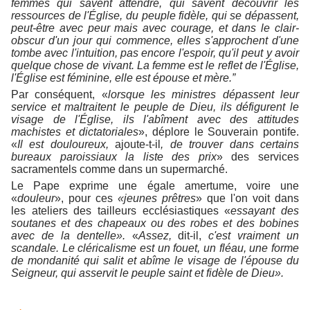
femmes qui savent attendre, qui savent découvrir les
ressources de l'Église, du peuple fidèle, qui se dépassent,
peut-être avec peur mais avec courage, et dans le clair-
obscur d'un jour qui commence, elles s'approchent d'une
tombe avec l'intuition, pas encore l'espoir, qu'il peut y avoir
quelque chose de vivant. La femme est le reflet de l'Église,
l'Église est féminine, elle est épouse et mère.”
Par conséquent, «
lorsque les ministres dépassent leur
service et maltraitent le peuple de Dieu, ils défigurent le
visage de l'Église, ils l'abîment avec des attitudes
machistes et dictatoriales
», déplore le Souverain pontife.
«
Il est douloureux,
ajoute-t-il
, de trouver dans certains
bureaux paroissiaux la liste des prix
» des services
sacramentels comme dans un supermarché.
Le Pape exprime une égale amertume, voire une
«
douleur
», pour ces
«jeunes prêtres
» que l'on voit dans
les ateliers des tailleurs ecclésiastiques «
essayant des
soutanes et des chapeaux ou des robes et des bobines
avec de la dentelle».
«
Assez,
dit-il,
c'est vraiment un
scandale. Le cléricalisme est un fouet, un fléau, une forme
de mondanité qui salit et abîme le visage de l'épouse du
Seigneur, qui asservit le peuple saint et fidèle de Dieu».