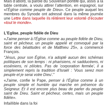
Mais d'abord, la parole du Souverain pontife qui, assis à la
table centrale, a voulu attirer l'attention, en espagnol, sur
«
l'Église comme peuple de Dieu
». Ce peuple auquel les
membres du Synode ont adressé dans la même journée
une
Lettre dans laquelle ils réitèrent leur volonté d'écouter
«
tout le monde».
L'Eglise, peuple fidèle de Dieu
«
J'aime penser à l'Église comme au peuple fidèle de Dieu,
saint et pécheur, un peuple appelé et convoqué par la
force des béatitudes et de Matthieu 25
», a commencé
François.
“Jésus, pour son Église, n'a adopté aucun des schémas
politiques de son temps : ni pharisiens, ni sadducéens, ni
esséniens, ni zélotes. Pas de 'corporation fermée', il a
simplement repris la tradition d'Israël : 'Vous serez mon
peuple et je serai votre Dieu'.”
«
J'aime,
confie le Pape,
penser à l'Église comme à un
peuple simple et humble qui marche en présence du
Seigneur. Et il est encore plus beau de parler du peuple
saint de Dieu. Saint et pécheur, certes, mais un peuple
fidèle».
Infaillible dans la foi