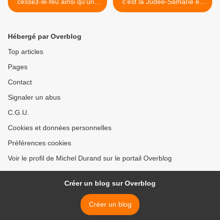
cessez-le-feu ainsi qu’une
c'est la Judée-Samarie et,
levée du blocus de la bande
en tant que telle, Dieu a
Gaza pour permettre
offert ce territoire aux Juifs
l’accès à l’aide d’urgence
et ils doivent s'y installer.
Hébergé par Overblog
Vrai ? >
Top articles
Pages
Contact
Signaler un abus
C.G.U.
Cookies et données personnelles
Préférences cookies
Voir le profil de Michel Durand sur le portail Overblog
Créer un blog sur Overblog
Créer un blog