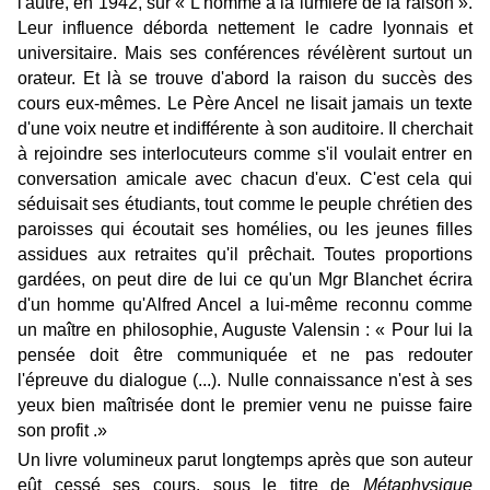
l'autre, en 1942, sur « L'homme à la lumière de la raison ».
Leur influence déborda nettement le cadre lyonnais et
universitaire. Mais ses conférences révélèrent surtout un
orateur. Et là se trouve d'abord la raison du succès des
cours eux-mêmes. Le Père Ancel ne lisait jamais un texte
d'une voix neutre et indifférente à son auditoire. Il cherchait
à rejoindre ses interlocuteurs comme s'il voulait entrer en
conversation amicale avec chacun d'eux. C'est cela qui
séduisait ses étudiants, tout comme le peuple chrétien des
paroisses qui écoutait ses homélies, ou les jeunes filles
assidues aux retraites qu'il prêchait. Toutes proportions
gardées, on peut dire de lui ce qu'un Mgr Blanchet écrira
d'un homme qu'Alfred Ancel a lui-même reconnu comme
un maître en philosophie, Auguste Valensin : « Pour lui la
pensée doit être communiquée et ne pas redouter
l'épreuve du dialogue (...). Nulle connaissance n'est à ses
yeux bien maîtrisée dont le premier venu ne puisse faire
son profit .»
Un livre volumineux parut longtemps après que son auteur
eût cessé ses cours, sous le titre de
Métaphysique