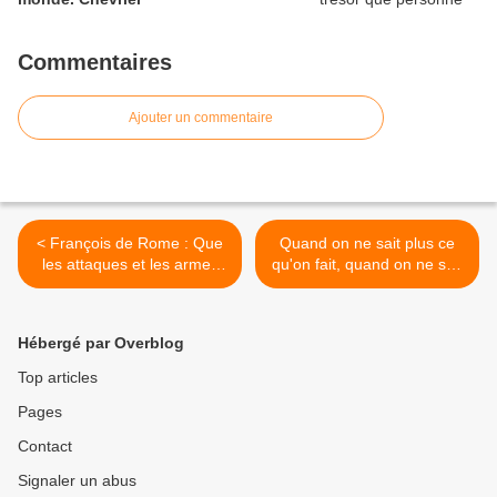
Commentaires
Ajouter un commentaire
< François de Rome : Que
Quand on ne sait plus ce
les attaques et les armes
qu'on fait, quand on ne sait
cessent et que l'on
plus à quoi ça sert, et
comprenne que le
quand on est disponible
terrorisme et la guerre ne
quand même, alors Dieu
Hébergé par Overblog
mènent à aucune solution
peut se servir de nous >
Top articles
Pages
Contact
Signaler un abus