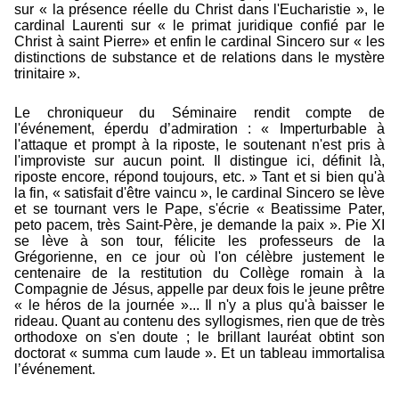
sur « la présence réelle du Christ dans l'Eucharistie », le
cardinal Laurenti sur « le primat juridique confié par le
Christ à saint Pierre» et enfin le cardinal Sincero sur « les
distinctions de substance et de relations dans le mystère
trinitaire ».
Le chroniqueur du Séminaire rendit compte de
l'événement, éperdu d’admiration : « Imperturbable à
l'attaque et prompt à la riposte, le soutenant n'est pris à
l'improviste sur aucun point. Il distingue ici, définit là,
riposte encore, répond toujours, etc. » Tant et si bien qu'à
la fin, « satisfait d'être vaincu », le cardinal Sincero se lève
et se tournant vers le Pape, s'écrie « Beatissime Pater,
peto pacem, très Saint-Père, je demande la paix ». Pie XI
se lève à son tour, félicite les professeurs de la
Grégorienne, en ce jour où l'on célèbre justement le
centenaire de la restitution du Collège romain à la
Compagnie de Jésus, appelle par deux fois le jeune prêtre
« le héros de la journée »... Il n'y a plus qu'à baisser le
rideau. Quant au contenu des syllogismes, rien que de très
orthodoxe on s'en doute ; le brillant lauréat obtint son
doctorat « summa cum laude ». Et un tableau immortalisa
l’événement.