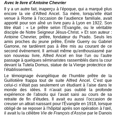
Avec le livre d’Antoine Chevrier
Il y a un autre fait, inaperçu à l'époque, qui a marqué plus
encore la vie d'Alfred Ancel. Sa mère, lorsqu'elle était
venue à Rome à l'occasion de l'audience familiale, avait
apporté pour son aîné un livre paru à Lyon en 1922. Son
titre était : « Le prêtre selon l'Évangile, ou le véritable
disciple de Notre Seigneur Jésus-Christ. » Et son auteur :
Antoine Chevrier, prêtre, fondateur du Prado. Seuls les
amis proches du jeune prêtre, Émile Guerry ou Gabriel
Garrone, ne tardèrent pas à être mis au courant de ce
second événement. Il arrivait même qu'enthousiasmé par
son nouveau livre, Alfred Ancel en lise l'un ou l'autre
passage à quelques séminaristes rassemblés dans la cour
devant la Tutela Domus, statue de la Vierge protectrice de
l'établissement.
Le témoignage évangélique de l'humble prêtre de la
Guillotière frappa tout de suite Alfred Ancel. C'est que
celui-ci n'était pas seulement un étudiant à l'aise dans le
monde des idées. Il n'avait pas oublié la profonde
expérience de l'absolu qui l'avait saisi au cours de sa
retraite de fin d'études. Il avait eu aussi l'occasion de
creuser un attrait naissant pour l'Évangile en 1918, lorsque
obligé de se reposer à l'hôpital après son opération à l'œil,
il avait lu la célèbre
Vie de François d'Assise
par le Danois