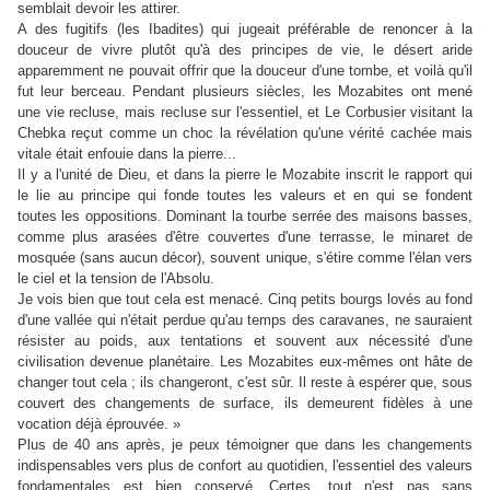
semblait devoir les attirer.
A des fugitifs (les Ibadites) qui jugeait préférable de renoncer à la
douceur de vivre plutôt qu'à des principes de vie, le désert aride
apparemment ne pouvait offrir que la douceur d'une tombe, et voilà qu'il
fut leur berceau. Pendant plusieurs siècles, les Mozabites ont mené
une vie recluse, mais recluse sur l'essentiel, et Le Corbusier visitant la
Chebka reçut comme un choc la révélation qu'une vérité cachée mais
vitale était enfouie dans la pierre...
Il y a l'unité de Dieu, et dans la pierre le Mozabite inscrit le rapport qui
le lie au principe qui fonde toutes les valeurs et en qui se fondent
toutes les oppositions. Dominant la tourbe serrée des maisons basses,
comme plus arasées d'être couvertes d'une terrasse, le minaret de
mosquée (sans aucun décor), souvent unique, s'étire comme l'élan vers
le ciel et la tension de l'Absolu.
Je vois bien que tout cela est menacé. Cinq petits bourgs lovés au fond
d'une vallée qui n'était perdue qu'au temps des caravanes, ne sauraient
résister au poids, aux tentations et souvent aux nécessité d'une
civilisation devenue planétaire. Les Mozabites eux-mêmes ont hâte de
changer tout cela ; ils changeront, c'est sûr. Il reste à espérer que, sous
couvert des changements de surface, ils demeurent fidèles à une
vocation déjà éprouvée. »
Plus de 40 ans après, je peux témoigner que dans les changements
indispensables vers plus de confort au quotidien, l'essentiel des valeurs
fondamentales est bien conservé. Certes, tout n'est pas sans