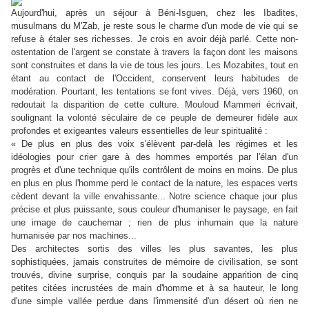
Aujourd'hui, après un séjour à Béni-Isguen, chez les Ibadites,
musulmans du M'Zab, je reste sous le charme d'un mode de vie qui se
refuse à étaler ses richesses. Je crois en avoir déjà parlé. Cette non-
ostentation de l'argent se constate à travers la façon dont les maisons
sont construites et dans la vie de tous les jours. Les Mozabites, tout en
étant au contact de l'Occident, conservent leurs habitudes de
modération. Pourtant, les tentations se font vives. Déjà, vers 1960, on
redoutait la disparition de cette culture. Mouloud Mammeri écrivait,
soulignant la volonté séculaire de ce peuple de demeurer fidèle aux
profondes et exigeantes valeurs essentielles de leur spiritualité :
« De plus en plus des voix s'élèvent par-delà les régimes et les
idéologies pour crier gare à des hommes emportés par l'élan d'un
progrès et d'une technique qu'ils contrôlent de moins en moins. De plus
en plus en plus l'homme perd le contact de la nature, les espaces verts
cèdent devant la ville envahissante... Notre science chaque jour plus
précise et plus puissante, sous couleur d'humaniser le paysage, en fait
une image de cauchemar ; rien de plus inhumain que la nature
humanisée par nos machines...
Des architectes sortis des villes les plus savantes, les plus
sophistiquées, jamais construites de mémoire de civilisation, se sont
trouvés, divine surprise, conquis par la soudaine apparition de cinq
petites citées incrustées de main d'homme et à sa hauteur, le long
d'une simple vallée perdue dans l'immensité d'un désert où rien ne