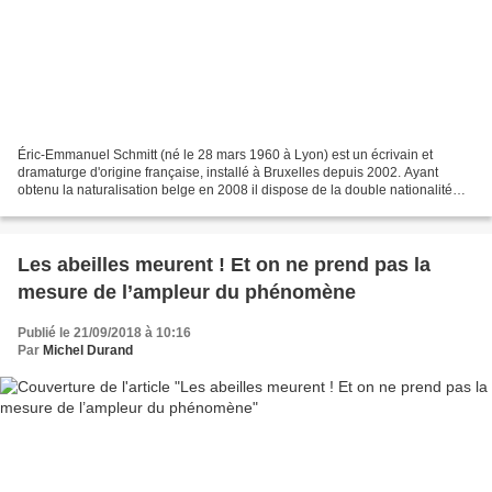
Éric-Emmanuel Schmitt (né le 28 mars 1960 à Lyon) est un écrivain et
dramaturge d'origine française, installé à Bruxelles depuis 2002. Ayant
obtenu la naturalisation belge en 2008 il dispose de la double nationalité
source de l'image et voir aussi ici...
Les abeilles meurent ! Et on ne prend pas la
mesure de l’ampleur du phénomène
Publié le 21/09/2018 à 10:16
Par
Michel Durand