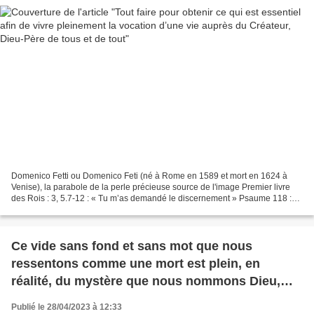
Domenico Fetti ou Domenico Feti (né à Rome en 1589 et mort en 1624 à
Venise), la parabole de la perle précieuse source de l'image Premier livre
des Rois : 3, 5.7-12 : « Tu m’as demandé le discernement » Psaume 118 :
De quel amour j’aime ta loi, Seigneur...
Ce vide sans fond et sans mot que nous
ressentons comme une mort est plein, en
réalité, du mystère que nous nommons Dieu,
pure lumière. Amour
Publié le 28/04/2023 à 12:33