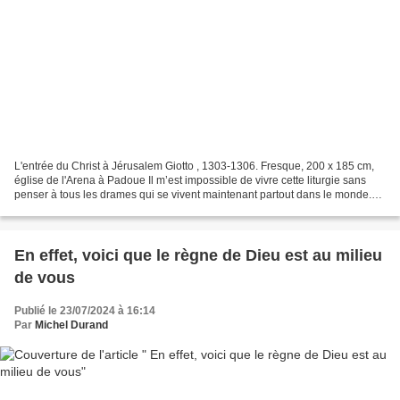
L'entrée du Christ à Jérusalem Giotto , 1303-1306. Fresque, 200 x 185 cm,
église de l'Arena à Padoue Il m’est impossible de vivre cette liturgie sans
penser à tous les drames qui se vivent maintenant partout dans le monde.
Deutéronome 6, 2 – 6 : Ces commandements...
En effet, voici que le règne de Dieu est au milieu
de vous
Publié le 23/07/2024 à 16:14
Par
Michel Durand