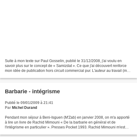
Suite à mon texte sur Paul Gosselin, publié le 31/12/2008, j'ai voulu en
savoir plus sur le concept de « Samizdat ». Ce que j'ai découvert renforce
mon idée de publication hors circuit commercial pur. L'auteur au travail (mais
pas toujours dans des endroits...
Barbarie - intégrisme
Publié le 09/01/2009 à 21:41
Par
Michel Durand
Pendant mon séjour à Beni-Isguen (M'Zab) en janvier 2008, on m'a apporté
à lire un livre de Rachid Mimouni « De la barbarie en général et de
l'intégrisme en particulier ». Presses Pocket 1993. Rachid Mimouni m'est
présenté comme un écrivain célèbre qui...