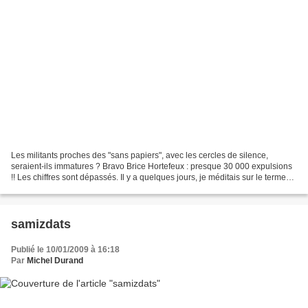
Les militants proches des "sans papiers", avec les cercles de silence,
seraient-ils immatures ? Bravo Brice Hortefeux : presque 30 000 expulsions
!! Les chiffres sont dépassés. Il y a quelques jours, je méditais sur le terme
de « compassion » disant que,...
samizdats
Publié le 10/01/2009 à 16:18
Par
Michel Durand