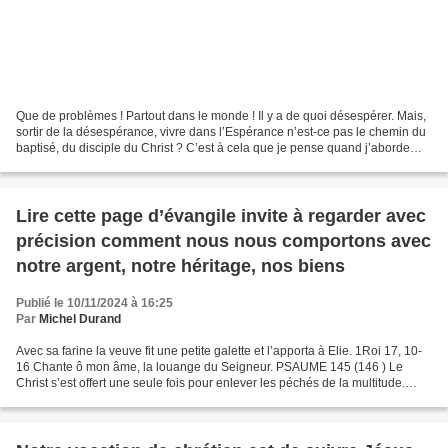
Que de problèmes ! Partout dans le monde ! Il y a de quoi désespérer. Mais,
sortir de la désespérance, vivre dans l’Espérance n’est-ce pas le chemin du
baptisé, du disciple du Christ ? C’est à cela que je pense quand j’aborde
l’entrée dans l’année 2025...
Lire cette page d’évangile invite à regarder avec
précision comment nous nous comportons avec
notre argent, notre héritage, nos biens
Publié le 10/11/2024 à 16:25
Par
Michel Durand
Avec sa farine la veuve fit une petite galette et l’apporta à Elie. 1Roi 17, 10-
16 Chante ô mon âme, la louange du Seigneur. PSAUME 145 (146 ) Le
Christ s’est offert une seule fois pour enlever les péchés de la multitude.
DEUXIEME LECTURE - Hébreux 9,...