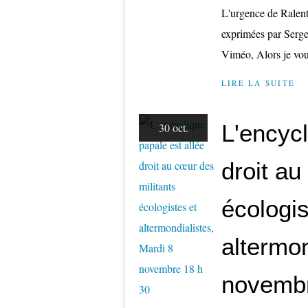
L'urgence de Ralent
exprimées par Serge
Viméo, Alors je vous 
LIRE LA SUITE
L'encycl
30 oct.
droit au
écologis
altermon
novembr