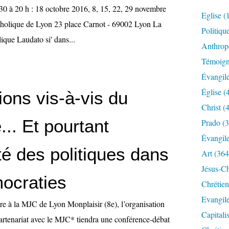
30 à 20 h : 18 octobre 2016, 8, 15, 22, 29 novembre
Eglise
(
tholique de Lyon 23 place Carnot - 69002 Lyon La
Politiqu
lique Laudato si' dans...
Anthrop
Témoig
Évangil
Église
(
ions vis-à-vis du
Christ
(4
e... Et pourtant
Prado
(3
Évangil
é des politiques dans
Art
(364
Jésus-Ch
ocraties
Chrétien
Evangil
e à la MJC de Lyon Monplaisir (8e), l’organisation
Capitali
partenariat avec le MJC* tiendra une conférence-débat