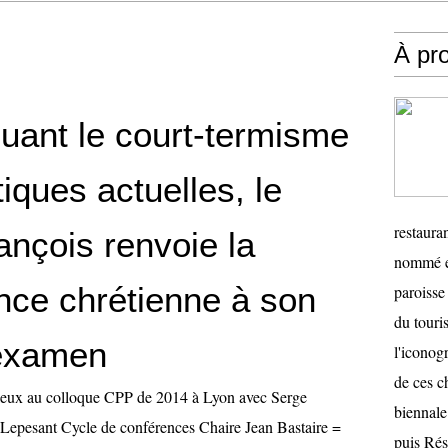
À pr
quant le court-termisme
tiques actuelles, le
restauran
ançois renvoie la
nommé en
nce chrétienne à son
paroisse 
du touris
examen
l'iconog
de ces ch
eux au colloque CPP de 2014 à Lyon avec Serge
biennale
Lepesant Cycle de conférences Chaire Jean Bastaire =
puis Ré