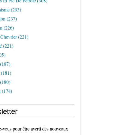
s Et Pic De Pétrole
(308)
nisme
(293)
ion
(237)
on
(226)
 Chevrier
(221)
é
(221)
05)
(187)
(181)
(180)
s
(174)
letter
vous pour être averti des nouveaux