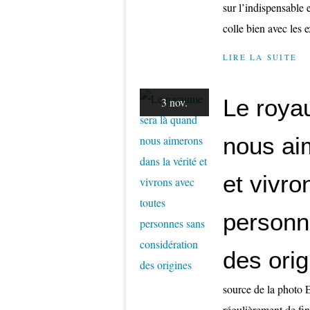
sur l’indispensable
colle bien avec les e
LIRE LA SUITE
Le roya
3 nov.
nous ai
et vivro
personn
des orig
source de la photo E
régulièrement de fi