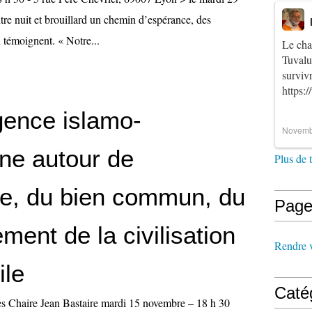
re nuit et brouillard un chemin d’espérance, des
 témoignent. « Notre...
Le cha
Tuvalu
survi
https:
ence islamo-
Novemb
nne autour de
Plus de 
gie, du bien commun, du
Page
ent de la civilisation
Rendre vi
ile
Caté
s Chaire Jean Bastaire mardi 15 novembre – 18 h 30