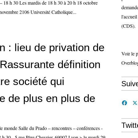
 18 h 30 Les mardis de 18 h 30 à 20 h 18 octobre
demande 
 novembre 2106 Université Catholique...
l'accueil
(CDS).
n : lieu de privation de
Voir le 
! Rassurante définition
Overblo
re société qui
Suiv
 de plus en plus de
Twitt
le monde Salle du Prado – rencontres – conférences -
8 h 30 - 5 rue Père Chevrier, 69007 Lyon > le mardi 29