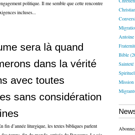
Chrétien
 engagement politique. Il me semble que cette rencontre
Christia
xigences incluses...
Convers
Migrati
Antoine
ume sera là quand
Fraternit
Bible
(2
merons dans la vérité
Sainteté
Spirituel
ns avec toutes
Mission
Migrant
es sans considération
ines
News
n fin d’année liturgique, les textes bibliques parlent
Abonnez-
n des temps, fin du monde, arrivée du Royaume. La vie