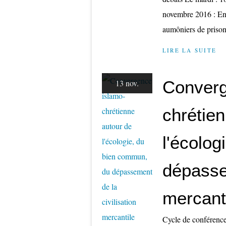
novembre 2016 : Ent
aumôniers de prison
LIRE LA SUITE
Converg
13 nov.
chrétie
l'écolo
dépassem
mercant
Cycle de conférence