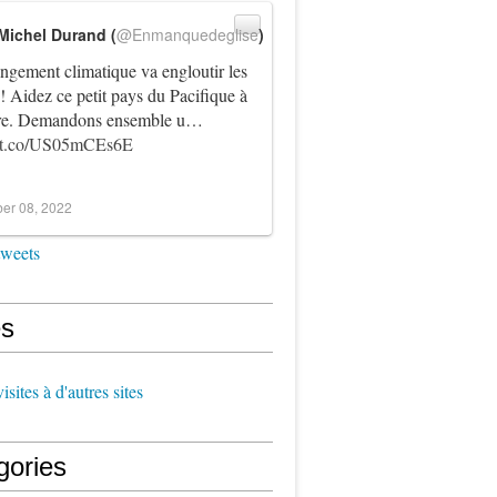
Michel Durand (
@Enmanquedeglise
)
ngement climatique va engloutir les
! Aidez ce petit pays du Pacifique à
vre. Demandons ensemble u…
//t.co/US05mCEs6E
er 08, 2022
tweets
s
sites à d'autres sites
gories