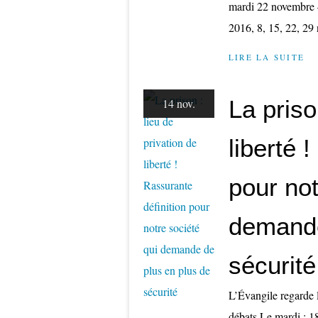
mardi 22 novembre –
2016, 8, 15, 22, 29
LIRE LA SUITE
La priso
14 nov.
liberté 
pour not
demande
sécurité
L’Évangile regarde 
débats Le mardi : 1