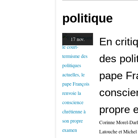
politique
En criti
17 nov.
des poli
pape Fr
conscie
propre 
Corinne Morel-Darl
Latouche et Michel 