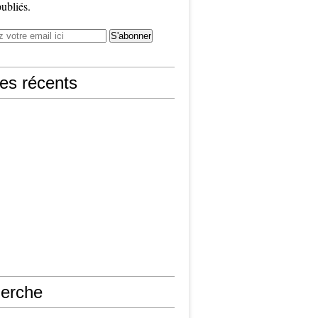
publiés.
les récents
erche