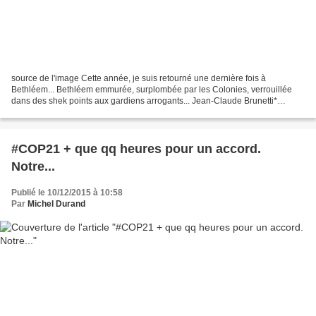
source de l'image Cette année, je suis retourné une dernière fois à
Bethléem... Bethléem emmurée, surplombée par les Colonies, verrouillée
dans des shek points aux gardiens arrogants... Jean-Claude Brunetti*
communique cette forte page. Comment chanter...
#COP21 + que qq heures pour un accord.
Notre...
Publié le 10/12/2015 à 10:58
Par
Michel Durand