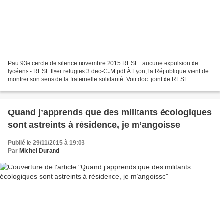
Pau 93e cercle de silence novembre 2015 RESF : aucune expulsion de
lycéens - RESF flyer refugies 3 dec-CJM.pdf À Lyon, la République vient de
montrer son sens de la fraternelle solidarité. Voir doc. joint de RESF
Dimanche matin, Marc a été sorti du CRA...
Quand j’apprends que des militants écologiques
sont astreints à résidence, je m’angoisse
Publié le 29/11/2015 à 19:03
Par
Michel Durand