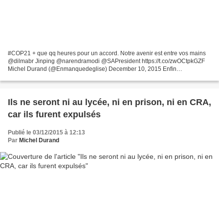
#COP21 + que qq heures pour un accord. Notre avenir est entre vos mains
@dilmabr Jinping @narendramodi @SAPresident https://t.co/zwOCtpkGZF
Michel Durand (@Enmanquedeglise) December 10, 2015 Enfin
d'excellentes nouvelles des négociations sur le climat...
Ils ne seront ni au lycée, ni en prison, ni en CRA,
car ils furent expulsés
Publié le 03/12/2015 à 12:13
Par
Michel Durand