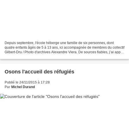
Depuis septembre, l'école héberge une famille de six personnes, dont
quatre enfants âgés de 5 à 13 ans, ici accompagnée de membres du collectif
Gilbert-Dru / Photo d'archives Alexandre Viera. De sources fiables, j’ai appris
que la préfecture, en lien...
Osons l'accueil des réfugiés
Publié le 24/11/2015 à 17:28
Par
Michel Durand