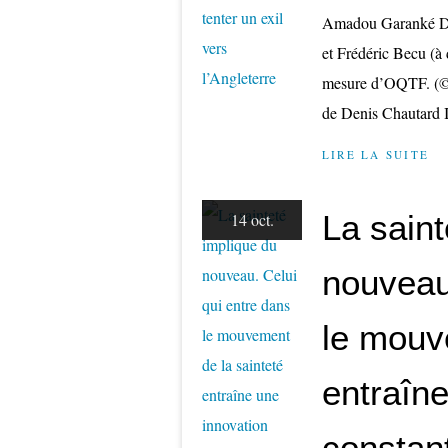
Amadou Garanké Dia
et Frédéric Becu (à 
mesure d’OQTF. (©Is
de Denis Chautard 
LIRE LA SUITE
La saint
14 oct.
nouveau
le mouv
entraîne
constan