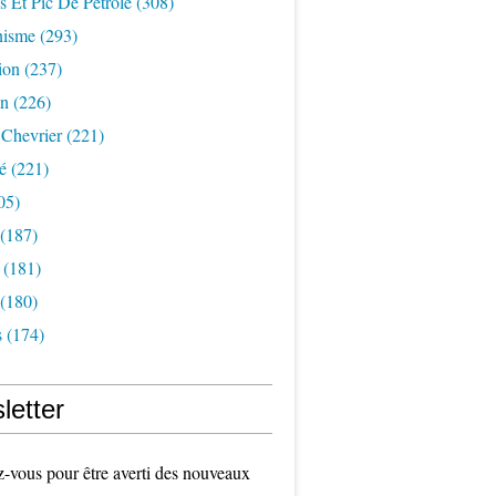
s Et Pic De Pétrole
(308)
nisme
(293)
ion
(237)
on
(226)
 Chevrier
(221)
é
(221)
05)
(187)
(181)
(180)
s
(174)
letter
vous pour être averti des nouveaux