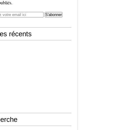
publiés.
les récents
erche