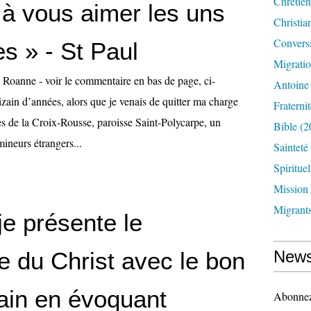
Chrétien
 à vous aimer les uns
Christia
Convers
es » - St Paul
Migrati
e Roanne - voir le commentaire en bas de page, ci-
Antoine
izain d’années, alors que je venais de quitter ma charge
Fraternit
es de la Croix-Rousse, paroisse Saint-Polycarpe, un
Bible
(2
mineurs étrangers...
Sainteté
Spirituel
Mission
Migrant
je présente le
 du Christ avec le bon
News
ain en évoquant
Abonnez-