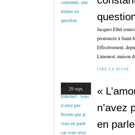
questio
Jacques Ellul sourc
prononcée à Saint-Ma
Effectivement, depui
Limonest, maison du
LIRE LA SUITE
« L’amou
29 sept.
n’avez 
en parl