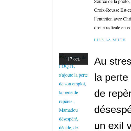
Source de la photo, 
Croix-Rousse Est-ce 
l’entretien avec Chr
droite radicale en od
LIRE LA SUITE
Au stres
17 oct.
la perte
de repè
désespér
un exil 