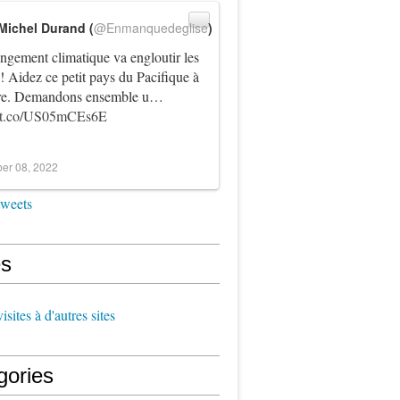
Michel Durand (
@Enmanquedeglise
)
ngement climatique va engloutir les
! Aidez ce petit pays du Pacifique à
vre. Demandons ensemble u…
//t.co/US05mCEs6E
er 08, 2022
tweets
s
sites à d'autres sites
gories