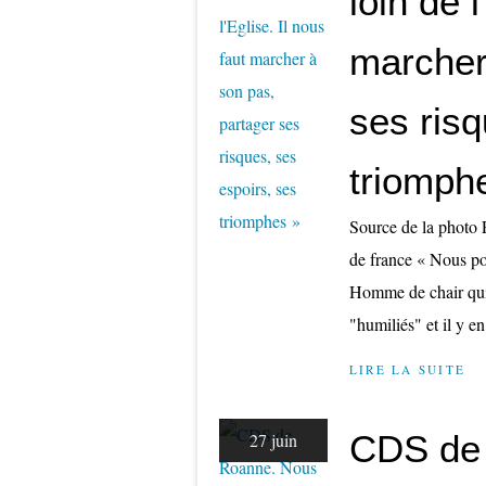
loin de l
marcher
ses risq
triomph
Source de la photo 
de france « Nous po
Homme de chair qui 
"humiliés" et il y en
LIRE LA SUITE
CDS de
27 juin