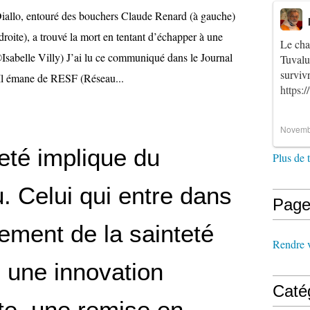
llo, entouré des bouchers Claude Renard (à gauche)
droite), a trouvé la mort en tentant d’échapper à une
Le cha
abelle Villy) J’ai lu ce communiqué dans le Journal
Tuvalu
survi
Il émane de RESF (Réseau...
https:
Novemb
eté implique du
Plus de 
. Celui qui entre dans
Page
ement de la sainteté
Rendre vi
 une innovation
Caté
te, une remise en