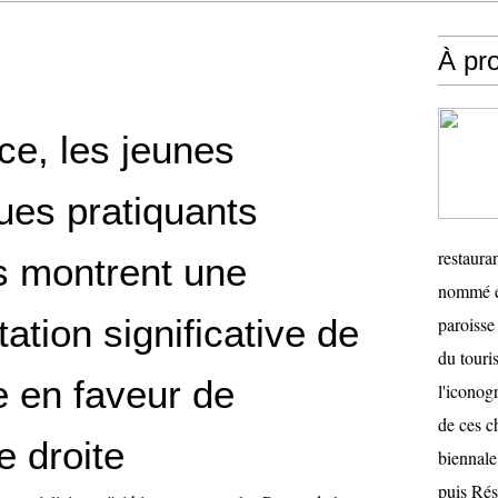
À pr
ce, les jeunes
ues pratiquants
restauran
rs montrent une
nommé en
tion significative de
paroisse 
du touris
e en faveur de
l'iconog
de ces ch
e droite
biennale
puis Ré