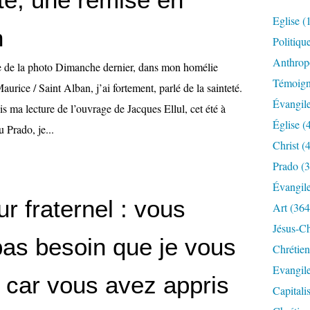
Eglise
(
n
Politiqu
Anthrop
e de la photo Dimanche dernier, dans mon homélie
Témoig
urice / Saint Alban, j’ai fortement, parlé de la sainteté.
Évangil
s ma lecture de l’ouvrage de Jacques Ellul, cet été à
Église
(
 Prado, je...
Christ
(4
Prado
(3
Évangil
r fraternel : vous
Art
(364
Jésus-Ch
pas besoin que je vous
Chrétien
Evangil
e car vous avez appris
Capitali