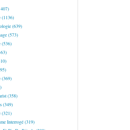
1407)
e
(1136)
ologie
(639)
nage
(573)
e
(536)
463)
10)
95)
e
(369)
)
rist
(358)
s
(349)
e
(321)
sme Interrogé
(319)