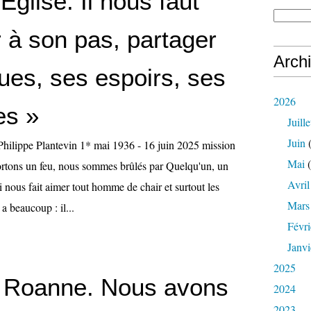
'Eglise. Il nous faut
 à son pas, partager
Arch
ues, ses espoirs, ses
2026
es »
Juille
Juin
(
Philippe Plantevin 1* mai 1936 - 16 juin 2025 mission
Mai
(
rtons un feu, nous sommes brûlés par Quelqu'un, un
Avril
nous fait aimer tout homme de chair et surtout les
Mars
 a beaucoup : il...
Févri
Janvi
2025
 Roanne. Nous avons
2024
2023